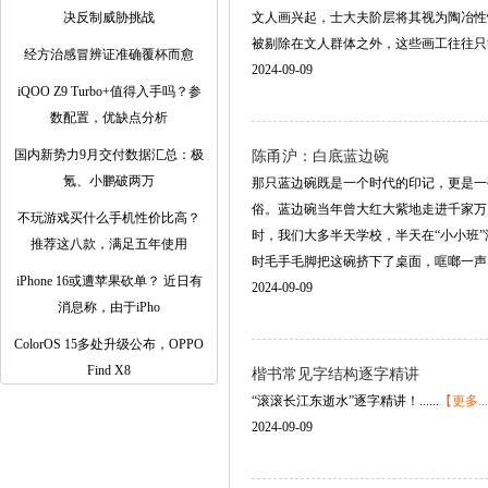
决反制威胁挑战
文人画兴起，士大夫阶层将其视为陶冶性
被剔除在文人群体之外，这些画工往往只能谦卑
经方治感冒辨证准确覆杯而愈
2024-09-09
iQOO Z9 Turbo+值得入手吗？参
数配置，优缺点分析
国内新势力9月交付数据汇总：极
陈甬沪：白底蓝边碗
氪、小鹏破两万
那只蓝边碗既是一个时代的印记，更是一
俗。蓝边碗当年曾大红大紫地走进千家万
不玩游戏买什么手机性价比高？
时，我们大多半天学校，半天在“小小班
推荐这八款，满足五年使用
时毛手毛脚把这碗挤下了桌面，哐啷一声，同
iPhone 16或遭苹果砍单？ 近日有
2024-09-09
消息称，由于iPho
ColorOS 15多处升级公布，OPPO
Find X8
楷书常见字结构逐字精讲
“滚滚长江东逝水”逐字精讲！......
【更多..
2024-09-09