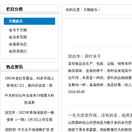
栏目分类
你的位置：
天顺娱乐
>
天顺娱乐
关于天顺
业务范围
最新动态
联系我们
郑自华：茶叶末子
某些食品在生产、包装、运输、销售等环
热点资讯
购买袋装、盒装的饼干，有时会发现其中
法不同，本质是一样的。茶叶的品相很重
1991年老红军聚会，80岁开国上
女舞动一样，袅袅婷婷，煞是好看，给人感官
将堵在门口，被问后说道：我
2024-09-09
中关村论坛年会发布19项重大科
技成果
深交所：2025年青海省政府一般
一生为皇室作画，没有姓名，临死
债券（一期）3月3日上市交易
山西紧峙岩山寺壁画是为数不多的金代壁
国防部: 中方从不搞侵略扩张 坚
能留下署名者寥寥。例如数量巨大的敦煌