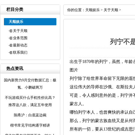
栏目分类
你的位置：
天顺娱乐
>
关于天顺
>
天顺娱乐
关于天顺
业务范围
列宁不
最新动态
联系我们
出生于1870年的列宁，虽然，年
热点资讯
图片
列宁除了给世界革命留下无限的遐
国内新势力9月交付数据汇总：极
这位伟大的导师在沙俄、在斯拉夫
氪、小鹏破两万
可是，令人感到意外的是，列宁并
不玩游戏买什么手机性价比高？
蒙古人。
推荐这八款，满足五年使用
哪怕列宁本人，也曾爽快的承认自己
陈甬沪：白底蓝边碗
那么，列宁的蒙古族血统又是从何
楷书常见字结构逐字精讲
所有的一切，要从13世纪的成吉思