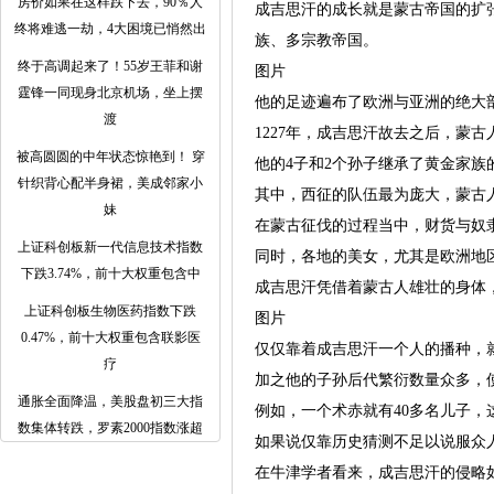
房价如果在这样跌下去，90％人
成吉思汗的成长就是蒙古帝国的扩
终将难逃一劫，4大困境已悄然出
族、多宗教帝国。
终于高调起来了！55岁王菲和谢
图片
霆锋一同现身北京机场，坐上摆
他的足迹遍布了欧洲与亚洲的绝大
渡
1227年，成吉思汗故去之后，蒙
被高圆圆的中年状态惊艳到！ 穿
他的4子和2个孙子继承了黄金家
针织背心配半身裙，美成邻家小
其中，西征的队伍最为庞大，蒙古
妹
在蒙古征伐的过程当中，财货与奴
上证科创板新一代信息技术指数
同时，各地的美女，尤其是欧洲地
下跌3.74%，前十大权重包含中
成吉思汗凭借着蒙古人雄壮的身体
上证科创板生物医药指数下跌
图片
0.47%，前十大权重包含联影医
仅仅靠着成吉思汗一个人的播种，
疗
加之他的子孙后代繁衍数量众多，
通胀全面降温，美股盘初三大指
例如，一个术赤就有40多名儿子
数集体转跌，罗素2000指数涨超
如果说仅靠历史猜测不足以说服众
在牛津学者看来，成吉思汗的侵略