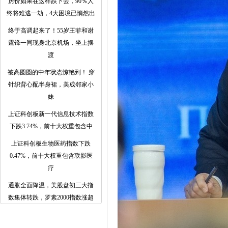
房价如果在这样跌下去，90％人
终将难逃一劫，4大困境已悄然出
终于高调起来了！55岁王菲和谢
霆锋一同现身北京机场，坐上摆
渡
被高圆圆的中年状态惊艳到！ 穿
针织背心配半身裙，美成邻家小
妹
上证科创板新一代信息技术指数
下跌3.74%，前十大权重包含中
上证科创板生物医药指数下跌
0.47%，前十大权重包含联影医
疗
通胀全面降温，美股盘初三大指
数集体转跌，罗素2000指数涨超