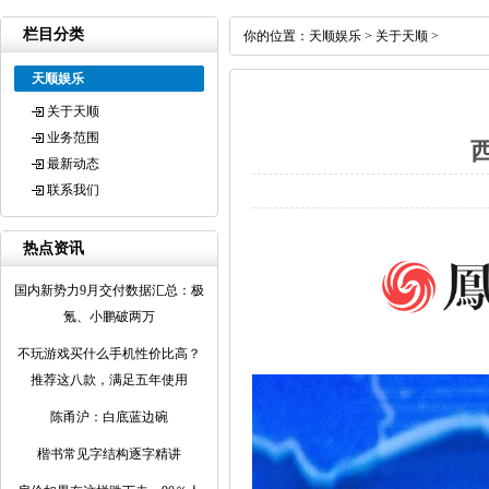
栏目分类
你的位置：
天顺娱乐
>
关于天顺
>
天顺娱乐
关于天顺
业务范围
最新动态
联系我们
热点资讯
国内新势力9月交付数据汇总：极
氪、小鹏破两万
不玩游戏买什么手机性价比高？
推荐这八款，满足五年使用
陈甬沪：白底蓝边碗
楷书常见字结构逐字精讲