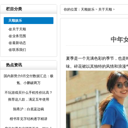
栏目分类
你的位置：
天顺娱乐
>
关于天顺
>
天顺娱乐
关于天顺
业务范围
中年女
最新动态
联系我们
夏季是一个充满色彩的季节，也是
热点资讯
味。碎花裙以其独特的风情和浪漫
国内新势力9月交付数据汇总：极
氪、小鹏破两万
不玩游戏买什么手机性价比高？
推荐这八款，满足五年使用
陈甬沪：白底蓝边碗
楷书常见字结构逐字精讲