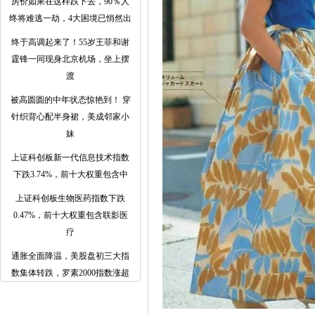
房价如果在这样跌下去，90％人
终将难逃一劫，4大困境已悄然出
终于高调起来了！55岁王菲和谢
霆锋一同现身北京机场，坐上摆
渡
被高圆圆的中年状态惊艳到！ 穿
针织背心配半身裙，美成邻家小
妹
上证科创板新一代信息技术指数
下跌3.74%，前十大权重包含中
上证科创板生物医药指数下跌
0.47%，前十大权重包含联影医
疗
通胀全面降温，美股盘初三大指
数集体转跌，罗素2000指数涨超