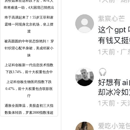
房价如果在这样跌下去，90％人
终将难逃一劫，4大困境已悄然出
终于高调起来了！55岁王菲和谢
霆锋一同现身北京机场，坐上摆
渡
被高圆圆的中年状态惊艳到！ 穿
针织背心配半身裙，美成邻家小
妹
上证科创板新一代信息技术指数
下跌3.74%，前十大权重包含中
上证科创板生物医药指数下跌
0.47%，前十大权重包含联影医
疗
通胀全面降温，美股盘初三大指
数集体转跌，罗素2000指数涨超