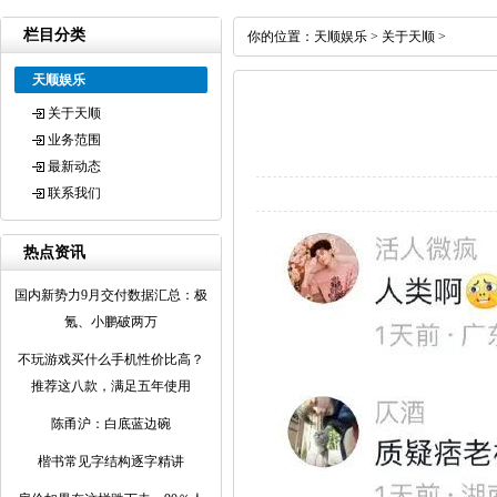
栏目分类
你的位置：
天顺娱乐
>
关于天顺
>
天顺娱乐
关于天顺
业务范围
最新动态
联系我们
热点资讯
国内新势力9月交付数据汇总：极
氪、小鹏破两万
不玩游戏买什么手机性价比高？
推荐这八款，满足五年使用
陈甬沪：白底蓝边碗
楷书常见字结构逐字精讲