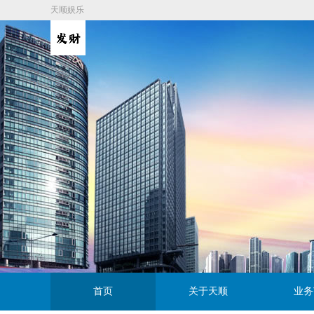
天顺娱乐
首页
关于天顺
业务