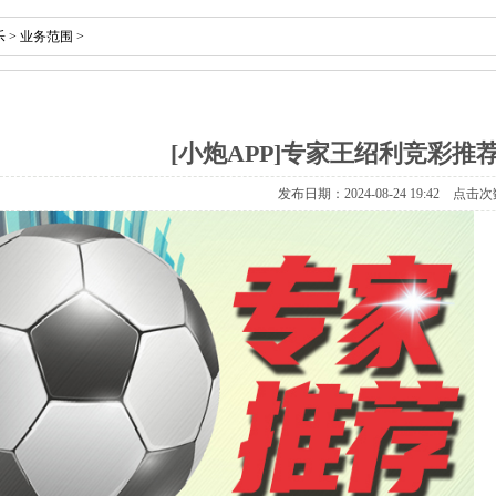
乐
>
业务范围
>
[小炮APP]专家王绍利竞彩推
发布日期：2024-08-24 19:42 点击次