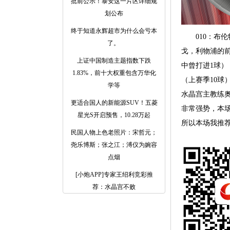
批前公示！泰安这一片区详细规
划公布
终于知道永辉超市为什么会亏本
010：布伦
了。 ​​​
戈，利物浦的
上证中国制造主题指数下跌
中曾打进1球
1.83%，前十大权重包含万华化
（上赛季10
学等
水晶宫主教练
更适合国人的新能源SUV！五菱
非常强势，本场
星光S开启预售，10.28万起
所以本场我推荐：
民国人物上色老照片：宋哲元；
尧乐博斯；张之江；溥仪为婉容
点烟
[小炮APP]专家王绍利竞彩推
荐：水晶宫不败