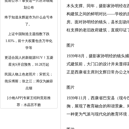
批前公示！泰安这一片区详细规
木头支撑。同年，摄影家孙明经在
划公布
构建筑之间的鲜明对比——学校的
终于知道永辉超市为什么会亏本
房。面对孙明经的镜头，县长彭勋
了。 ​​​
柱支撑的老旧政府建筑，直观印证
上证中国制造主题指数下跌
1.83%，前十大权重包含万华化
图片
学等
1939年8月，摄影家孙明经的镜
更适合国人的新能源SUV！五菱
式建筑前，大门口的设计并未显得
星光S开启预售，10.28万起
正是西康省主席刘文辉日常办公之
民国人物上色老照片：宋哲元；
尧乐博斯；张之江；溥仪为婉容
图片
点烟
[小炮APP]专家王绍利竞彩推
1939年11月，西康省巴安县（
荐：水晶宫不败
掬，展现了教育融合的和谐景象。
一种更为气派与现代化的教育环境