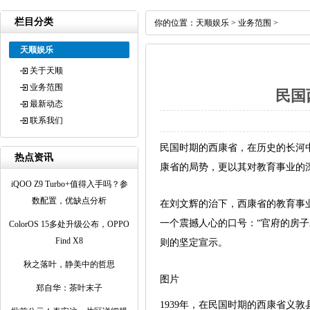
栏目分类
你的位置：
天顺娱乐
>
业务范围
>
天顺娱乐
关于天顺
业务范围
民国
最新动态
联系我们
民国时期的西康省，在历史的长河
热点资讯
康省的局势，更以其对教育事业的
iQOO Z9 Turbo+值得入手吗？参
数配置，优缺点分析
在刘文辉的治下，西康省的教育事
一个震撼人心的口号：“官府的房
ColorOS 15多处升级公布，OPPO
Find X8
则的坚定宣示。
秋之落叶，静美中的哲思
图片
郑自华：茶叶末子
1939年，在民国时期的西康省义