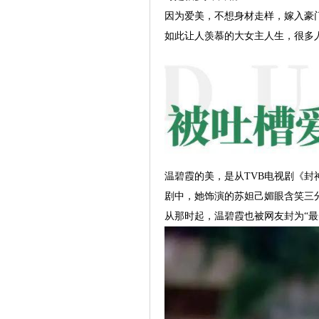
因为爱美，不想身材走样，嫁入豪
如此让人羡慕的大女主人生，很多
温碧霞的美，是从TVB电视剧《封
剧中，她饰演的苏妲己媚眼含笑三
从那时起，温碧霞也被网友封为“最