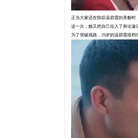
正当大家还在惊叹温碧霞的美貌时
这一次，她又把自己拉入了舆论漩
为了突破戏路，29岁的温碧霞搭档