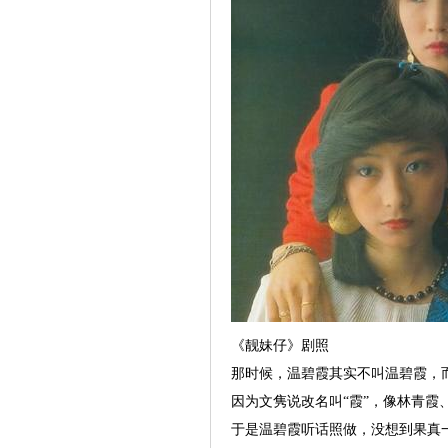
《靓妹仔》剧照
那时候，温碧霞其实不叫温碧霞，而
因为文隽说改名叫“霞”，像林青霞
于是温碧霞听话照做，没想到果真