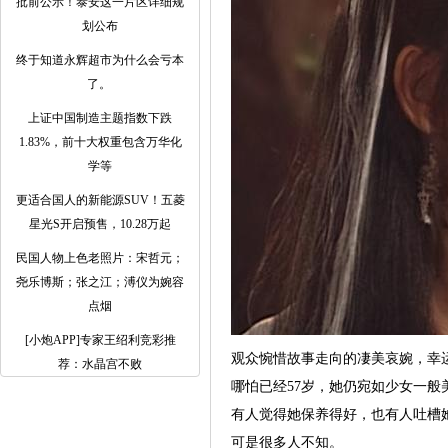
批前公示！泰安这一片区详细规
划公布
终于知道永辉超市为什么会亏本
了。 ​​​
上证中国制造主题指数下跌
1.83%，前十大权重包含万华化
学等
更适合国人的新能源SUV！五菱
星光S开启预售，10.28万起
民国人物上色老照片：宋哲元；
尧乐博斯；张之江；溥仪为婉容
点烟
[小炮APP]专家王绍利竞彩推
观众惋惜故事走向的凄美哀婉，幸
荐：水晶宫不败
哪怕已经57岁，她仍宛如少女一般
有人觉得她保养得好，也有人吐槽
可是很多人不知。