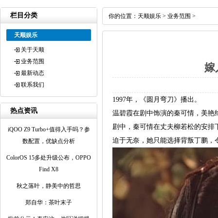
栏目分类
你的位置：
天顺娱乐
>
业务范围
>
天顺娱乐
关于天顺
业务范围
嫁
最新动态
联系我们
1997年，《圆月弯刀》播出。
热点资讯
温碧霞在剧中饰演的秦可情，美艳
剧中，秦可情在丈夫柳若松的安排
iQOO Z9 Turbo+值得入手吗？参
迫于无奈，她只能选择背叛丁鹏，
数配置，优缺点分析
ColorOS 15多处升级公布，OPPO
Find X8
秋之落叶，静美中的哲思
郑自华：茶叶末子