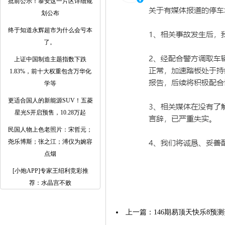
批前公示！泰安这一片区详细规
划公布
终于知道永辉超市为什么会亏本
了。 ​​​
上证中国制造主题指数下跌
1.83%，前十大权重包含万华化
学等
更适合国人的新能源SUV！五菱
星光S开启预售，10.28万起
民国人物上色老照片：宋哲元；
尧乐博斯；张之江；溥仪为婉容
点烟
[小炮APP]专家王绍利竞彩推
荐：水晶宫不败
上一篇：
146期易顶天快乐8预