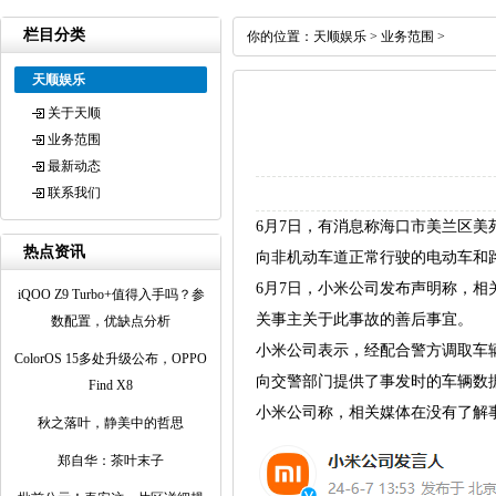
栏目分类
你的位置：
天顺娱乐
>
业务范围
>
天顺娱乐
关于天顺
业务范围
最新动态
联系我们
6月7日，有消息称海口市美兰区美
热点资讯
向非机动车道正常行驶的电动车和
6月7日，小米公司发布声明称，
iQOO Z9 Turbo+值得入手吗？参
关事主关于此事故的善后事宜。
数配置，优缺点分析
小米公司表示，经配合警方调取车
ColorOS 15多处升级公布，OPPO
向交警部门提供了事发时的车辆数
Find X8
小米公司称，相关媒体在没有了解事
秋之落叶，静美中的哲思
郑自华：茶叶末子