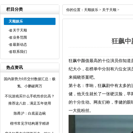
栏目分类
你的位置：
天顺娱乐
>
关于天顺
>
天顺娱乐
关于天顺
业务范围
狂飙中
最新动态
联系我们
狂飙中颜值最高的十位演员你知道
热点资讯
纪大小，在榜单中分别有六位女演
来揭晓答案吧。
国内新势力9月交付数据汇总：极
第十名：李响，狂飙剧中有太多的
氪、小鹏破两万
健，他天生就长了一张硬汉脸，早
不玩游戏买什么手机性价比高？
的十分生动。网友们称，李健的眼
推荐这八款，满足五年使用
一大批粉丝。
陈甬沪：白底蓝边碗
楷书常见字结构逐字精讲