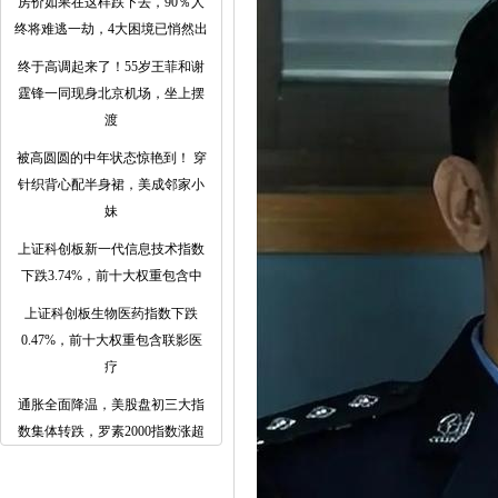
房价如果在这样跌下去，90％人
终将难逃一劫，4大困境已悄然出
终于高调起来了！55岁王菲和谢
霆锋一同现身北京机场，坐上摆
渡
被高圆圆的中年状态惊艳到！ 穿
针织背心配半身裙，美成邻家小
妹
上证科创板新一代信息技术指数
下跌3.74%，前十大权重包含中
上证科创板生物医药指数下跌
0.47%，前十大权重包含联影医
疗
通胀全面降温，美股盘初三大指
数集体转跌，罗素2000指数涨超