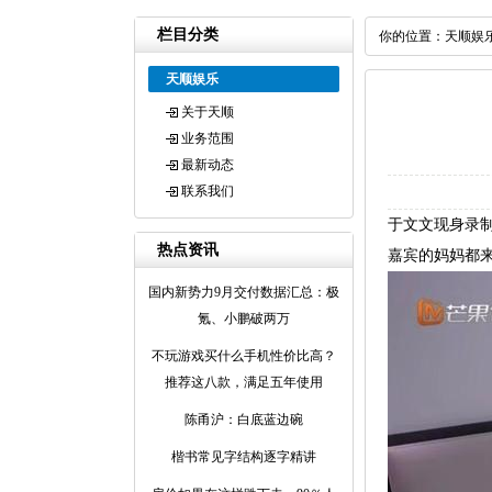
栏目分类
你的位置：
天顺娱
天顺娱乐
关于天顺
业务范围
最新动态
联系我们
于文文现身录制
热点资讯
嘉宾的妈妈都
国内新势力9月交付数据汇总：极
氪、小鹏破两万
不玩游戏买什么手机性价比高？
推荐这八款，满足五年使用
陈甬沪：白底蓝边碗
楷书常见字结构逐字精讲