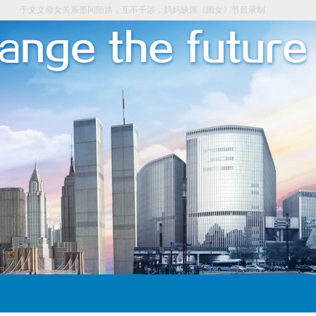
于文文母女关系形同陌路，互不干涉，妈妈缺席《闺女》节目录制