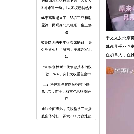
房价如果在这样跌下去，90％人
终将难逃一劫，4大困境已悄然出
终于高调起来了！55岁王菲和谢
霆锋一同现身北京机场，坐上摆
渡
于文文从北京
被高圆圆的中年状态惊艳到！ 穿
她说几乎不回
针织背心配半身裙，美成邻家小
在加拿大，在
妹
上证科创板新一代信息技术指数
下跌3.74%，前十大权重包含中
上证科创板生物医药指数下跌
0.47%，前十大权重包含联影医
疗
通胀全面降温，美股盘初三大指
数集体转跌，罗素2000指数涨超