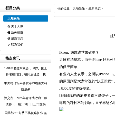
栏目分类
你的位置：
天顺娱乐
>
最新动态
>
天顺娱乐
关于天顺
业务范围
i
最新动态
联系我们
iPhone 16或遭苹果砍单？
热点资讯
近日有消息称，由于iPhone 
的供应商单。
1991年老红军聚会，80岁开国上
有业内人士表示，之所以iPhone 1
将堵在门口，被问后说道：我
的原因则是大家常说的“缺乏新意”，
中关村论坛年会发布19项重大科
现360度的转好现象。
技成果
[鼾睡]现在的消费者都不是傻子
深交所：2025年青海省政府一般
环境的种种不利影响，果子再这么
债券（一期）3月3日上市交易
国防部: 中方从不搞侵略扩张 坚