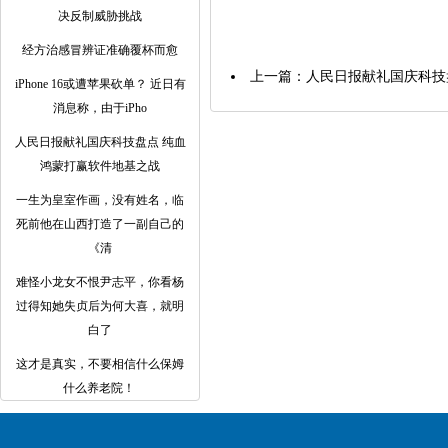
决反制威胁挑战
经方治感冒辨证准确覆杯而愈
上一篇：
人民日报献礼国庆科技
iPhone 16或遭苹果砍单？ 近日有
消息称，由于iPho
人民日报献礼国庆科技盘点 纯血
鸿蒙打赢软件地基之战
一生为皇室作画，没有姓名，临
死前他在山西打造了一副自己的
《清
难怪小龙女不恨尹志平，你看杨
过得知她失贞后为何大喜，就明
白了
这才是真实，不要相信什么保姆
什么养老院！ ​​​