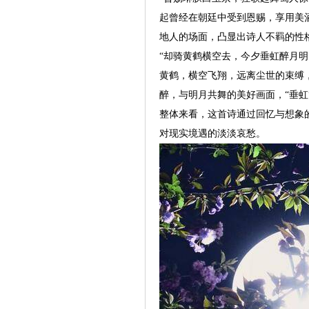
起曾经在朝廷中受到恩赐，享用美
地人的场面，凸显出诗人不羁的性
“却骑黄鹤横空去，今夕垂虹醉月明
黄鹤，横空飞翔，远离尘世的束缚
醉，与明月共舞的美好画面，“垂
整体来看，这首诗通过回忆与想象
对现实境遇的淡淡哀愁。