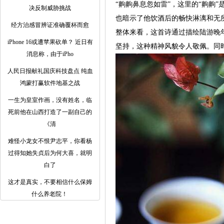
“齁齁鼻息忽如雷”，这里的“齁齁
决反制威胁挑战
也暗示了他饮酒后的畅快淋漓和无
经方治感冒辨证准确覆杯而愈
整体来看，这首诗通过描绘陆游晚
iPhone 16或遭苹果砍单？ 近日有
坚持，这种精神风貌令人敬佩。同
消息称，由于iPho
人民日报献礼国庆科技盘点 纯血
鸿蒙打赢软件地基之战
一生为皇室作画，没有姓名，临
死前他在山西打造了一副自己的
《清
难怪小龙女不恨尹志平，你看杨
过得知她失贞后为何大喜，就明
白了
这才是真实，不要相信什么保姆
什么养老院！ ​​​