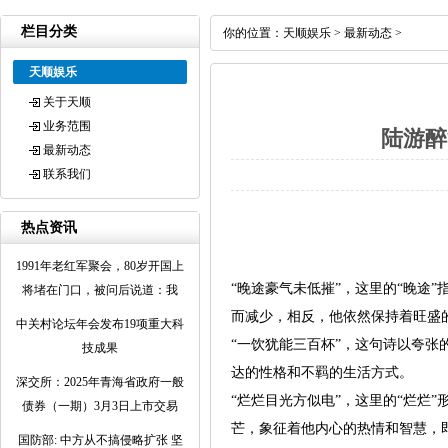
栏目分类
你的位置：
天顺娱乐
>
最新动态
>
天顺娱乐
关于天顺
业务范围
陆游醉
最新动态
联系我们
热点资讯
1991年老红军聚会，80岁开国上
“晚途豪气未低摧”，这里的“晚途
将堵在门口，被问后说道：我
而减少，相反，他依然保持着旺盛
中关村论坛年会发布19项重大科
“一饮犹能三百杯”，这句诗以夸
技成果
达的性格和不羁的生活方式。
深交所：2025年青海省政府一般
“烂烂目光方似电”，这里的“烂烂
债券（一期）3月3日上市交易
芒，象征着他内心的热情和智慧，
国防部: 中方从不搞侵略扩张 坚