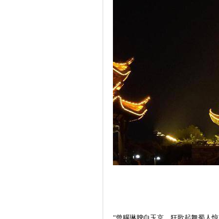
“曾赐琳腴白玉京，狂歌起舞蜀人惊