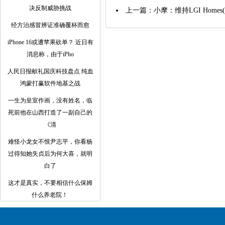
决反制威胁挑战
上一篇：
小摩：维持LGI Homes(
经方治感冒辨证准确覆杯而愈
iPhone 16或遭苹果砍单？ 近日有
消息称，由于iPho
人民日报献礼国庆科技盘点 纯血
鸿蒙打赢软件地基之战
一生为皇室作画，没有姓名，临
死前他在山西打造了一副自己的
《清
难怪小龙女不恨尹志平，你看杨
过得知她失贞后为何大喜，就明
白了
这才是真实，不要相信什么保姆
什么养老院！ ​​​