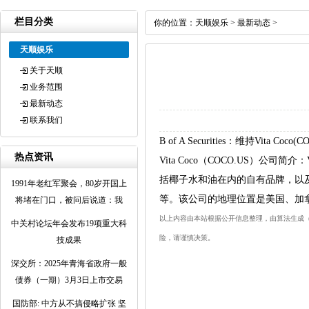
栏目分类
你的位置：
天顺娱乐
>
最新动态
>
天顺娱乐
关于天顺
业务范围
最新动态
联系我们
B of A Securities：维持Vit
热点资讯
Vita Coco（COCO.US）公司简介：
括椰子水和油在内的自有品牌，以及其他包括R
1991年老红军聚会，80岁开国上
等。该公司的地理位置是美国、加
将堵在门口，被问后说道：我
以上内容由本站根据公开信息整理，由算法生成（网信
中关村论坛年会发布19项重大科
险，请谨慎决策。
技成果
深交所：2025年青海省政府一般
债券（一期）3月3日上市交易
国防部: 中方从不搞侵略扩张 坚