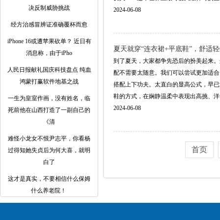
决反制威胁挑战
2024-06-08
经方治感冒辨证准确覆杯而愈
iPhone 16或遭苹果砍单？ 近日有
夏天就穿“连衣裙+平底鞋”，舒适
消息称，由于iPho
到了夏天，大家都争先恐后的扮美起来。
人民日报献礼国庆科技盘点 纯血
配不需要太随意。我们可以尝试更加适合
鸿蒙打赢软件地基之战
搭配上下功夫。太直白的显高公式，早已
鞋的方式，在娴静温柔中表现出高挑、洋气的美
一生为皇室作画，没有姓名，临
2024-06-08
死前他在山西打造了一副自己的
《清
难怪小龙女不恨尹志平，你看杨
首页
过得知她失贞后为何大喜，就明
白了
这才是真实，不要相信什么保姆
什么养老院！ ​​​