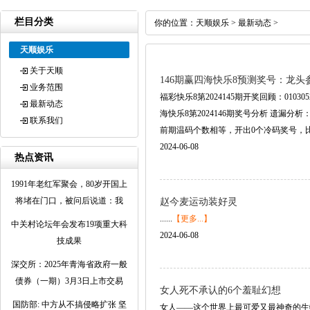
栏目分类
你的位置：
天顺娱乐
>
最新动态
>
天顺娱乐
关于天顺
146期赢四海快乐8预测奖号：龙头
业务范围
福彩快乐8第2024145期开奖回顾：010305
最新动态
海快乐8第2024146期奖号分析 遗漏
联系我们
前期温码个数相等，开出0个冷码奖号，比前期
2024-06-08
热点资讯
1991年老红军聚会，80岁开国上
将堵在门口，被问后说道：我
赵今麦运动装好灵
......
【更多...】
中关村论坛年会发布19项重大科
2024-06-08
技成果
深交所：2025年青海省政府一般
债券（一期）3月3日上市交易
女人死不承认的6个羞耻幻想
国防部: 中方从不搞侵略扩张 坚
女人——这个世界上最可爱又最神奇的生物 