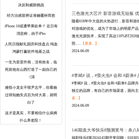
决反制威胁挑战
三色激光大芯片 影音游戏无短板 优派LX
经方治感冒辨证准确覆杯而愈
随着618年中大促的火热进行，影音和游戏爱
iPhone 16或遭苹果砍单？ 近日有
对游戏的优化，成为了市场上的明星产品。这
消息称，由于iPho
激光光源技术，实现了高达110%BT2
照......
【更多...】
人民日报献礼国庆科技盘点 纯血
2024-06-09
鸿蒙打赢软件地基之战
一生为皇室作画，没有姓名，临
死前他在山西打造了一副自己的
#李斌# 说，#萤火虫# 会和 #蔚
《清
#李斌# 说，#萤火虫# 会和 #蔚来
难怪小龙女不恨尹志平，你看杨
独立的品牌，有自己的市场渠道，面向主流
过得知她失贞后为何大喜，就明
多...】
白了
2024-06-09
这才是真实，不要相信什么保姆
什么养老院！ ​​​
146期袁大爷快乐8预测奖号：杀八
福彩快乐8第2024145期开奖回顾：010305