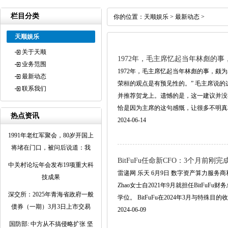
栏目分类
你的位置：
天顺娱乐
>
最新动态
>
天顺娱乐
关于天顺
1972年，毛主席忆起当年林彪的
业务范围
1972年，毛主席忆起当年林彪的事，
最新动态
荣桓的观点是有预见性的。” 毛主席说
联系我们
并推荐贺龙上。遗憾的是，这一建议并没
恰是因为主席的这句感慨，让很多不明真相的.
热点资讯
2024-06-14
1991年老红军聚会，80岁开国上
将堵在门口，被问后说道：我
BitFuFu任命新CFO：3个月前刚
中关村论坛年会发布19项重大科
雷递网 乐天 6月9日 数字资产算力服务商和云算力
技成果
Zhao女士自2021年9月就担任BitFu
深交所：2025年青海省政府一般
学位。 BitFuFu在2024年3月与特殊目的收购公司Ari
债券（一期）3月3日上市交易
2024-06-09
国防部: 中方从不搞侵略扩张 坚