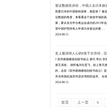
签证数据告诉你，中国人去日本旅
热爱日本的中国铁粉游客，都是谁？ 最
证数据的角度，来看看这个旅游市场的真
展，要从东京申办奥运会成功的2013年说
宽中国护照持有人申请日本签证的要......
2024-08-11
史上最深得人心的8首千古诗词，
1 宣州谢朓楼饯别校书叔云 唐代 李白
谢又清发。 俱怀逸兴壮思飞，欲上青天
的，这首《宣州谢朓楼饯别校书叔云》是
并没有因此放弃对进步理想的追求。 在他看..
2024-08-11
首页
上一页
6