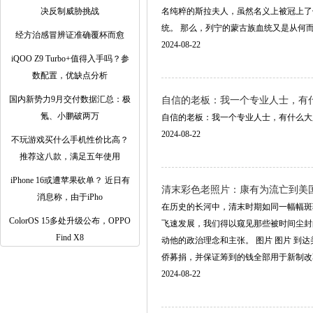
决反制威胁挑战
名纯粹的斯拉夫人，虽然名义上被冠上了
统。 那么，列宁的蒙古族血统又是从何而来，.
经方治感冒辨证准确覆杯而愈
2024-08-22
iQOO Z9 Turbo+值得入手吗？参
数配置，优缺点分析
国内新势力9月交付数据汇总：极
自信的老板：我一个专业人士，有什么
氪、小鹏破两万
自信的老板：我一个专业人士，有什么大胖猫我没
2024-08-22
不玩游戏买什么手机性价比高？
推荐这八款，满足五年使用
iPhone 16或遭苹果砍单？ 近日有
清末彩色老照片：康有为流亡到美
消息称，由于iPho
在历史的长河中，清末时期如同一幅幅斑
ColorOS 15多处升级公布，OPPO
飞速发展，我们得以窥见那些被时间尘封
Find X8
动他的政治理念和主张。 图片 图片 
侨募捐，并保证筹到的钱全部用于新制改革和变
2024-08-22