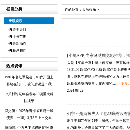
栏目分类
你的位置：
天顺娱乐
>
天顺娱乐
关于天顺
业务范围
最新动态
联系我们
[小炮APP]专家马芝壤竞彩推荐：挪
头是【实单推荐】就上传实单！没有这样的标
热点资讯
18 21:00 欧塞尔VS尼斯 欧塞
看，球队在赛场上在进攻端的火力上还是
1991年老红军聚会，80岁开国上
欧联资格赛的赛事，在近期的......
【更多..
将堵在门口，被问后说道：我
2024-08-22
中关村论坛年会发布19项重大科
技成果
深交所：2025年青海省政府一般
列宁不是斯拉夫人？他到底有没有
债券（一期）3月3日上市交易
出生于1870年的列宁，虽然，年龄永远
国防部: 中方从不搞侵略扩张 坚
他的出身，给世界留下了巨大的谜题。 