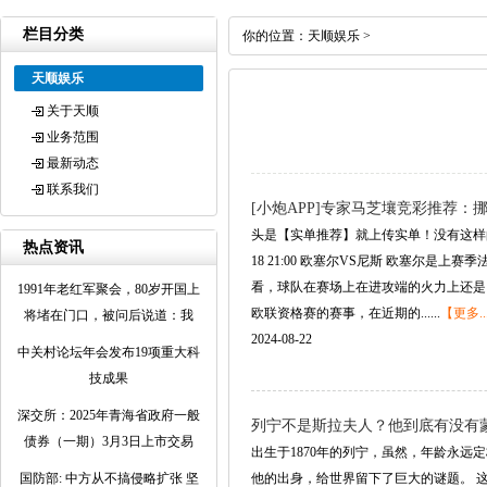
栏目分类
你的位置：
天顺娱乐
>
天顺娱乐
关于天顺
业务范围
最新动态
联系我们
[小炮APP]专家马芝壤竞彩推荐：挪
头是【实单推荐】就上传实单！没有这样的标
热点资讯
18 21:00 欧塞尔VS尼斯 欧塞
看，球队在赛场上在进攻端的火力上还是
1991年老红军聚会，80岁开国上
欧联资格赛的赛事，在近期的......
【更多..
将堵在门口，被问后说道：我
2024-08-22
中关村论坛年会发布19项重大科
技成果
深交所：2025年青海省政府一般
列宁不是斯拉夫人？他到底有没有
债券（一期）3月3日上市交易
出生于1870年的列宁，虽然，年龄永远
国防部: 中方从不搞侵略扩张 坚
他的出身，给世界留下了巨大的谜题。 