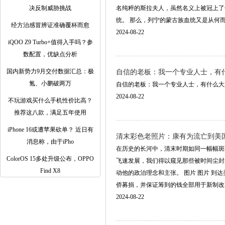
决反制威胁挑战
名纯粹的斯拉夫人，虽然名义上被冠上了
统。 那么，列宁的蒙古族血统又是从何而来，.
经方治感冒辨证准确覆杯而愈
2024-08-22
iQOO Z9 Turbo+值得入手吗？参
数配置，优缺点分析
国内新势力9月交付数据汇总：极
自信的老板：我一个专业人士，有什么
氪、小鹏破两万
自信的老板：我一个专业人士，有什么大胖猫我没
2024-08-22
不玩游戏买什么手机性价比高？
推荐这八款，满足五年使用
iPhone 16或遭苹果砍单？ 近日有
清末彩色老照片：康有为流亡到美
消息称，由于iPho
在历史的长河中，清末时期如同一幅幅斑
ColorOS 15多处升级公布，OPPO
飞速发展，我们得以窥见那些被时间尘封
Find X8
动他的政治理念和主张。 图片 图片 
侨募捐，并保证筹到的钱全部用于新制改革和变
2024-08-22