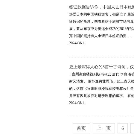
签证数据告诉你，中国人去日本旅
热爱日本的中国铁粉游客，都是谁？ 最
证数据的角度，来看看这个旅游市场的真
展，要从东京申办奥运会成功的2013年说
宽中国护照持有人申请日本签证的要......
2024-08-11
史上最深得人心的8首千古诗词，
1 宣州谢朓楼饯别校书叔云 唐代 李白
谢又清发。 俱怀逸兴壮思飞，欲上青天
的，这首《宣州谢朓楼饯别校书叔云》是
并没有因此放弃对进步理想的追求。 在他看..
2024-08-11
首页
上一页
6