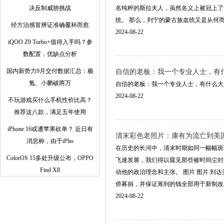
决反制威胁挑战
名纯粹的斯拉夫人，虽然名义上被冠上了
统。 那么，列宁的蒙古族血统又是从何而来，.
经方治感冒辨证准确覆杯而愈
2024-08-22
iQOO Z9 Turbo+值得入手吗？参
数配置，优缺点分析
国内新势力9月交付数据汇总：极
自信的老板：我一个专业人士，有什么
氪、小鹏破两万
自信的老板：我一个专业人士，有什么大胖猫我没
2024-08-22
不玩游戏买什么手机性价比高？
推荐这八款，满足五年使用
iPhone 16或遭苹果砍单？ 近日有
清末彩色老照片：康有为流亡到美
消息称，由于iPho
在历史的长河中，清末时期如同一幅幅斑
ColorOS 15多处升级公布，OPPO
飞速发展，我们得以窥见那些被时间尘封
Find X8
动他的政治理念和主张。 图片 图片 
侨募捐，并保证筹到的钱全部用于新制改革和变
2024-08-22