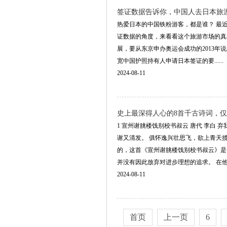
签证数据告诉你，中国人去日本旅
热爱日本的中国铁粉游客，都是谁？ 最
证数据的角度，来看看这个旅游市场的真
展，要从东京申办奥运会成功的2013年说
宽中国护照持有人申请日本签证的要......
2024-08-11
史上最深得人心的8首千古诗词，
1 宣州谢朓楼饯别校书叔云 唐代 李白
谢又清发。 俱怀逸兴壮思飞，欲上青天
的，这首《宣州谢朓楼饯别校书叔云》是
并没有因此放弃对进步理想的追求。 在他看..
2024-08-11
首页
上一页
6