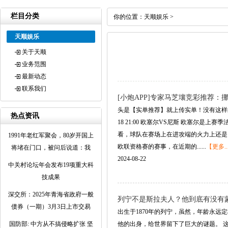
栏目分类
你的位置：
天顺娱乐
>
天顺娱乐
关于天顺
业务范围
最新动态
联系我们
[小炮APP]专家马芝壤竞彩推荐：挪
头是【实单推荐】就上传实单！没有这样的标
热点资讯
18 21:00 欧塞尔VS尼斯 欧塞
看，球队在赛场上在进攻端的火力上还是
1991年老红军聚会，80岁开国上
欧联资格赛的赛事，在近期的......
【更多..
将堵在门口，被问后说道：我
2024-08-22
中关村论坛年会发布19项重大科
技成果
深交所：2025年青海省政府一般
列宁不是斯拉夫人？他到底有没有
债券（一期）3月3日上市交易
出生于1870年的列宁，虽然，年龄永远
国防部: 中方从不搞侵略扩张 坚
他的出身，给世界留下了巨大的谜题。 